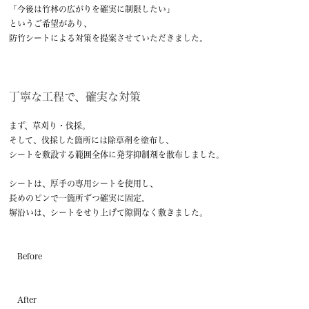
「今後は竹林の広がりを確実に制限したい」
というご希望があり、
防竹シートによる対策を提案させていただきました。
丁寧な工程で、確実な対策
まず、草刈り・伐採。
そして、伐採した箇所には除草剤を塗布し、
シートを敷設する範囲全体に発芽抑制剤を散布しました。
シートは、厚手の専用シートを使用し、
長めのピンで一箇所ずつ確実に固定。
塀沿いは、シートをせり上げて隙間なく敷きました。
Before
After